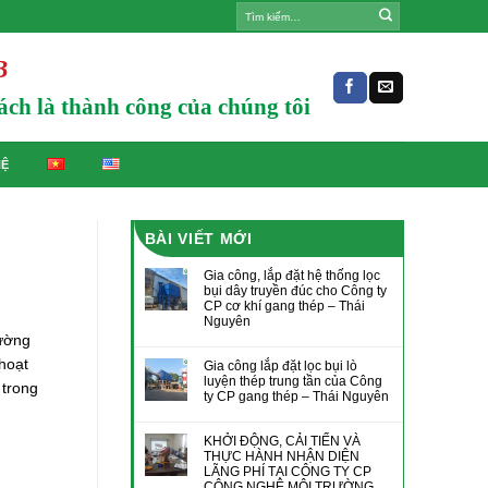
B
ách là thành công của chúng tôi
HỆ
BÀI VIẾT MỚI
Gia công, lắp đặt hệ thống lọc
bụi dây truyền đúc cho Công ty
CP cơ khí gang thép – Thái
Nguyên
rường
hoạt
Gia công lắp đặt lọc bụi lò
luyện thép trung tần của Công
 trong
ty CP gang thép – Thái Nguyên
KHỞI ĐỘNG, CẢI TIẾN VÀ
THỰC HÀNH NHẬN DIỆN
LÃNG PHÍ TẠI CÔNG TY CP
CÔNG NGHỆ MÔI TRƯỜNG