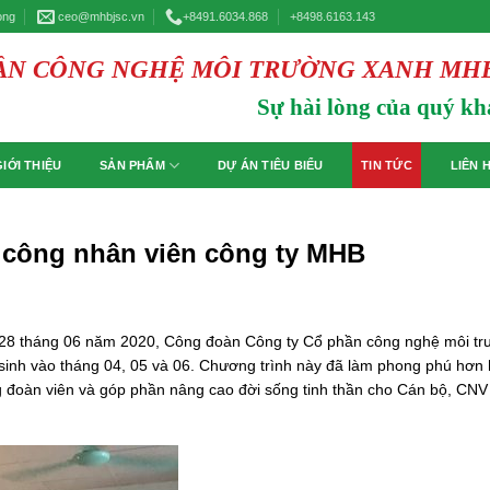
òng
ceo@mhbjsc.vn
+8491.6034.868
+8498.6163.143
HẦN CÔNG NGHỆ MÔI TRƯỜNG XANH MH
Sự hài lòng của quý kh
GIỚI THIỆU
SẢN PHẨM
DỰ ÁN TIÊU BIỂU
TIN TỨC
LIÊN 
 công nhân viên công ty MHB
y 28 tháng 06 năm 2020, Công đoàn Công ty Cổ phần công nghệ môi t
sinh vào tháng 04, 05 và 06. Chương trình này đã làm phong phú hơn 
g đoàn viên và góp phần nâng cao đời sống tinh thần cho Cán bộ, CNV