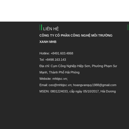
LIÊN HỆ
CÔNG TY CỔ PHẦN CÔNG NGHỆ MÔI TRƯỜNG
XANH MHB
Hotline: +8491.603.4868
Tel: +8498.163.143
Địa chỉ: Cụm Công Nghiệp Hiệp Sơn, Phường Phạm Sư
Mạnh, Thành Phố Hải Phòng
Website: mhbjsc.vn;
Email: ceo@mhbjsc.vn; hoangvanquy1988@gmail.com
MSDN: 0801224033, cấp ngày 05/10/2017, Hải Dương