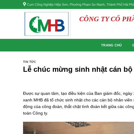
Skip
Cụm Công Nghiệp Hiệp Sơn, Phường Phạm Sư Mạnh, Thành Phố Hải Ph
to
content
CÔNG TY CỔ P
TRANG CHỦ
TIN TỨC
Lễ chúc mừng sinh nhật cán bộ
Được sự quan tâm, tạo điều kiện của Ban giám đốc, ngà
xanh MHB đã tổ chức sinh nhật cho các cán bộ nhân viên 
động của công đoàn, thắt chặt tình đoàn kết giữa các côn
toàn Công ty.