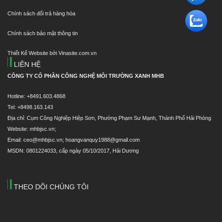
Chính sách đổi trả hàng hóa
Chính sách bảo mật thông tin
Thiết Kế Website bởi Vinasite.com.vn
LIÊN HỆ
CÔNG TY CỔ PHẦN CÔNG NGHỆ MÔI TRƯỜNG XANH MHB
Hotline: +8491.603.4868
Tel: +8498.163.143
Địa chỉ: Cụm Công Nghiệp Hiệp Sơn, Phường Phạm Sư Mạnh, Thành Phố Hải Phòng
Website: mhbjsc.vn;
Email: ceo@mhbjsc.vn; hoangvanquy1988@gmail.com
MSDN: 0801224033, cấp ngày 05/10/2017, Hải Dương
THEO DÕI CHÚNG TÔI