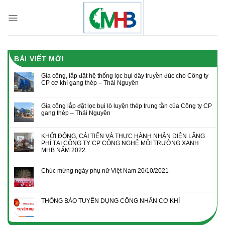
Skip
to
content
BÀI VIẾT MỚI
Gia công, lắp đặt hệ thống lọc bụi dây truyền đúc cho Công ty
CP cơ khí gang thép – Thái Nguyên
Gia công lắp đặt lọc bụi lò luyện thép trung tần của Công ty CP
gang thép – Thái Nguyên
KHỞI ĐỘNG, CẢI TIẾN VÀ THỰC HÀNH NHẬN DIỆN LÃNG
PHÍ TẠI CÔNG TY CP CÔNG NGHỆ MÔI TRƯỜNG XANH
MHB NĂM 2022
Chúc mừng ngày phụ nữ Việt Nam 20/10/2021
THÔNG BÁO TUYỂN DỤNG CÔNG NHÂN CƠ KHÍ