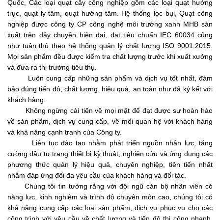
Quốc, Các loại quạt cây công nghiệp gồm các loại quạt hướng
trục, quạt ly tâm, quạt hướng tâm. Hệ thống lọc bụi, Quạt công
nghiệp được công ty CP công nghệ môi trường xanh MHB sản
xuất trên dây chuyền hiện đại, đạt tiêu chuẩn IEC 60034 cũng
như tuân thủ theo hệ thống quản lý chất lượng ISO 9001:2015.
Mọi sản phẩm đều được kiểm tra chất lượng trước khi xuất xưởng
và đưa ra thị trường tiêu thụ.
Luôn cung cấp những sản phẩm và dịch vụ tốt nhất, đảm
bảo đúng tiến độ, chất lượng, hiệu quả, an toàn như đã ký kết với
khách hàng.
Không ngừng cải tiến về mọi mặt để đạt được sự hoàn hảo
về sản phẩm, dịch vụ cung cấp, về mối quan hệ với khách hàng
và khả năng cạnh tranh của Công ty.
Liên tục đào tạo nhằm phát triển nguồn nhân lực, tăng
cường đầu tư trang thiết bị kỹ thuật, nghiên cứu và ứng dụng các
phương thức quản lý hiệu quả, chuyên nghiệp, tiên tiến nhất
nhằm đáp ứng đối đa yêu cầu của khách hàng và đối tác.
Chúng tôi tin tưởng rằng với đội ngũ cán bộ nhân viên có
năng lực, kinh nghiệm và trình độ chuyên môn cao, chúng tôi có
khả năng cung cấp các loại sản phẩm, dịch vụ phục vụ cho các
công trình với yêu cầu về chất lượng và tiến độ thi công nhanh.