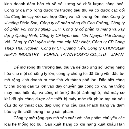
kinh doanh đảm bảo cả về số lượng và chất lượng hàng hoá.
Công ty đã mở rộng được thị trường tiêu thụ và có được các đối
tác đáng tin cậy với các hợp đồng với số lượng lớn như:
Công ty
xi măng Phúc Sơn, Công ty cổ phần sông đà Cao Cường, Công ty
cổ phần vôi công nghiệp DLH, Công ty cổ phần xi măng và xây
dựng Quảng Ninh, Công ty CP luyện kim Tân Nguyên Hải Dương
VN, Công ty CP Luyện thép cao cấp Việt Nhật, Công ty CP Gang
Thép Thái Nguyên, Công ty CP Quang Tiến, Công ty CHUNGLIM
HEAVY INDUSTRY – KOREA, TAIWA KOGYO CO.,LTD – JAPAN.
…
Để mở rộng thị trường tiêu thụ và để đáp ứng số lượng hàng
hóa cho một số công ty lớn, công ty chúng tôi đã tăng vốn đầu tư,
mở rộng kinh doanh ra các tỉnh và thành phố lớn. Đặc biệt công
ty chú trọng đầu tư lớn vào dây chuyền gia công cơ khí, hệ thống
máy móc hiện đại và công nhân kỹ thuật lành nghề, nhà máy cơ
khí đã gia công được các thiết bị máy móc rất phức tạp và yêu
cầu độ kỹ thuật cao, đáp ứng nhu cầu của khách hàng và đảm
bảo uy tín chất lượng trong sản phẩm.
Công ty mở rộng quy mô sản xuất với sản phẩm chủ yếu các
loại hệ thống lọc bụi, Sản xuất hàng cơ khí nặng xuất khẩu Hàn