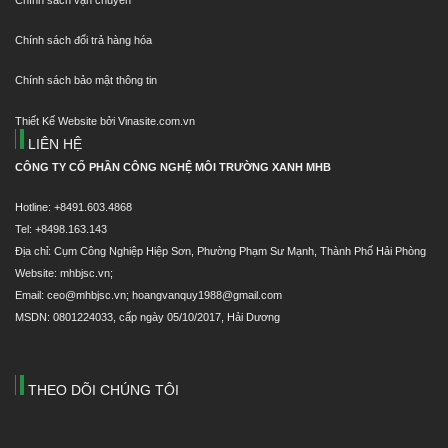
Chính sách vận chuyển
Chính sách đổi trả hàng hóa
Chính sách bảo mật thông tin
Thiết Kế Website bởi Vinasite.com.vn
LIÊN HỆ
CÔNG TY CỔ PHẦN CÔNG NGHỆ MÔI TRƯỜNG XANH MHB
Hotline: +8491.603.4868
Tel: +8498.163.143
Địa chỉ: Cụm Công Nghiệp Hiệp Sơn, Phường Phạm Sư Mạnh, Thành Phố Hải Phòng
Website: mhbjsc.vn;
Email: ceo@mhbjsc.vn; hoangvanquy1988@gmail.com
MSDN: 0801224033, cấp ngày 05/10/2017, Hải Dương
THEO DÕI CHÚNG TÔI