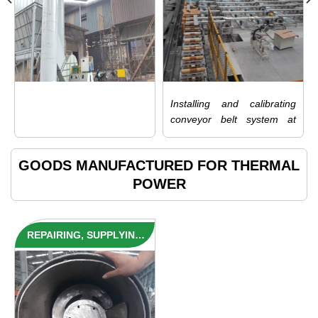
M3 / H FLOW
SYSTEM AT ALUMINIUM
CASTING FACTORY
Installing and calibrating
conveyor belt system at
aluminium casting factory,
SMC Vietnam Co., Ltd
GOODS MANUFACTURED FOR THERMAL
POWER
REPAIRING, SUPPLYING
SCREW CONVEYOR FOR
COAL FEEDING SYSTEM
OF FURNACE 1