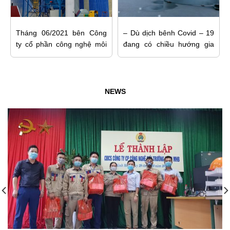
Tháng 06/2021 bên Công
– Dù dịch bênh Covid – 19
ty cổ phần công nghệ môi
đang có chiều hướng gia
trường xanh MHB đang cho
tăng, nhưng được sự tin
vận chuyển lắp đặt hệ
tưởng của khách hàng,
thống lọc bụi với công suất
Công ty công nghệ môi
30.000 m3/h cho Công ty
trường xanh MHB đang
NEWS
cổ phần Vôi công nghiệp
ngày đêm gia công, chế tạo
DLH. Cám ơn Quý khách
để hoàn thành sản phầm
hàng đã tin cậy và hợp tác
Cyclone để giao cho khách
với bên công ty chúng tôi vì
hàng đúng theo thời gian.
Cám ơn sự tin