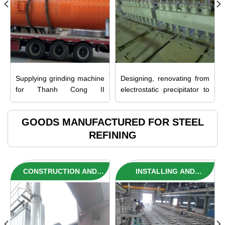
FILTER FOR CEMENT
MILLING MACHINE
Supplying grinding machine
Designing, renovating from
for Thanh Cong II
electrostatic precipitator to
Construction Materials
bag filter for cement milling
Production JSC
machine – Customer:
GOODS MANUFACTURED FOR STEEL
Vicem Bim Son Cement
REFINING
Joint Stock Company
CONSTRUCTION AND
INSTALLING AND
INSTALLATION OF DUST
CALIBRATING
FILTER SYSTEM 34,000
CONVEYOR BELT