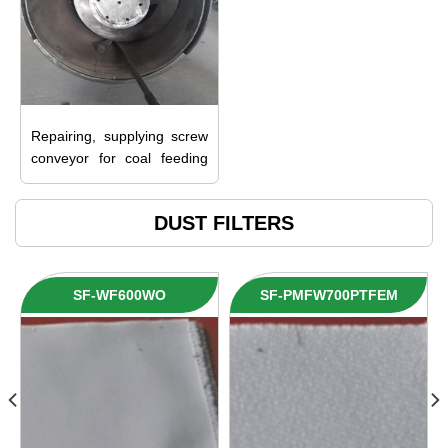
Repairing, supplying screw
conveyor for coal feeding
system of Furnace 1 – Na
Duong Thermal Power
DUST FILTERS
Plant
SF-WF600WO
SF-PMFW700PTFEM